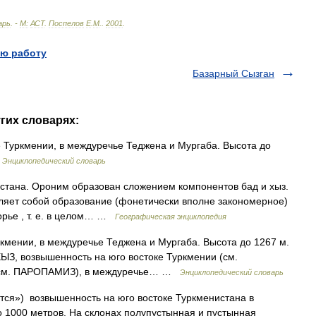
арь
. -
М:
АСТ
.
Поспелов
Е
.
М
.
.
2001
.
ю работу
Базарный Сызган
гих словарях:
 Туркмении, в междуречье Теджена и Мургаба. Высота до
 Энциклопедический словарь
тана. Ороним образован сложением компонентов бад и хыз.
авляет собой образование (фонетически вполне закономерное)
горье , т. е. в целом… …
Географическая энциклопедия
кмении, в междуречье Теджена и Мургаба. Высота до 1267 м.
ХЫЗ, возвышенность на юго востоке Туркмении (см.
 (см. ПАРОПАМИЗ), в междуречье… …
Энциклопедический словарь
тся») возвышенность на юго востоке Туркменистана в
 1000 метров. На склонах полупустынная и пустынная