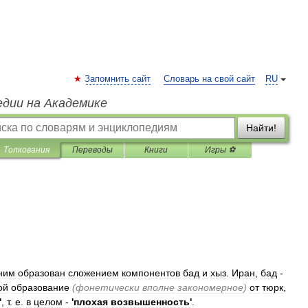
Запомнить сайт
Словарь на свой сайт
RU
едии на Академике
Найти!
Толкования
Переводы
Книги
Игры ⚽
ним
образован
сложением
компонентов
бад
и
хыз
.
Иран
,
бад
-
ой
образование
(
фонетически
вполне
закономерное
)
от
тюрк
,
'
,
т
.
е
.
в
целом
-
'
плохая
возвышенность
'
.