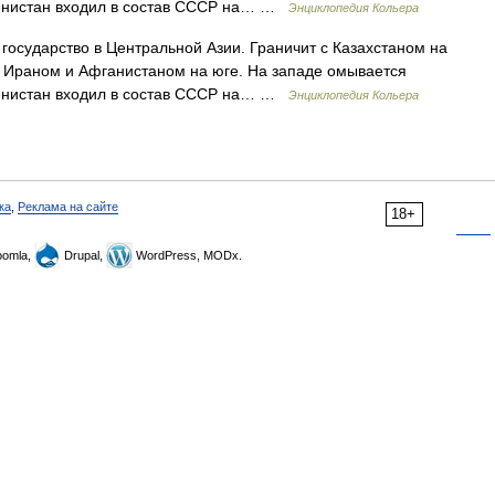
менистан входил в состав СССР на… …
Энциклопедия Кольера
государство в Центральной Азии. Граничит с Казахстаном на
е, Ираном и Афганистаном на юге. На западе омывается
менистан входил в состав СССР на… …
Энциклопедия Кольера
ка
,
Реклама на сайте
18+
omla,
Drupal,
WordPress, MODx.