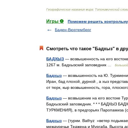
Географические
названия
мира:
Топонимический
слов
Игры ⚽
Поможем решить контрольну
Баден-Вюртемберг
Смотреть что такое "Бадхыз" в дру
БАДХЫЗ
— возвышенность на юго востоке
1267 м. Бадхызский заповедник …
Большой
Бадхыз
— возвышенность на Ю. Туркменис
Иран, бад плохой, дурной , а хыз предст
от тюрк, кыр возвышенность, гора, плоско
Бадхыз
— возвышение на юго востоке Тур
Бадхызский заповедник. * * * БАДХЫЗ БАД
ТУРКМЕНИЯ), в предгорьях Паропамиза
Бадхыз
— (туркм. Bathyz «ветер подымае
междуречье Теджена и Мургаба. Высота до