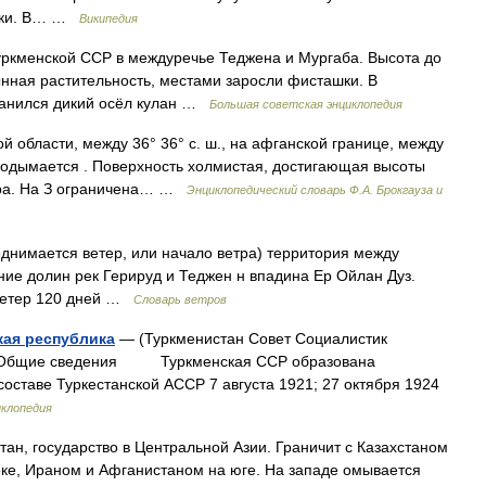
ашки. В… …
Википедия
менской ССР в междуречье Теджена и Мургаба. Высота до
ынная растительность, местами заросли фисташки. В
хранился дикий осёл кулан …
Большая советская энциклопедия
 области, между 36° 36° с. ш., на афганской границе, между
 подымается . Поверхность холмистая, достигающая высоты
гара. На З ограничена… …
Энциклопедический словарь Ф.А. Брокгауза и
однимается ветер, или начало ветра) территория между
ие долин рек Герируд и Теджен н впадина Ер Ойлан Дуз.
 Ветер 120 дней …
Словарь ветров
кая республика
— (Туркменистан Совет Социалистик
бщие сведения Туркменская ССР образована
составе Туркестанской АССР 7 августа 1921; 27 октября 1924
иклопедия
ан, государство в Центральной Азии. Граничит с Казахстаном
токе, Ираном и Афганистаном на юге. На западе омывается