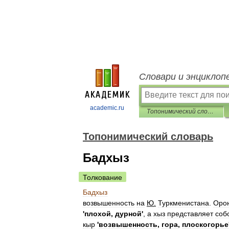
Словари и энциклоп
academic.ru
Топонимический словарь
Топонимический словарь
Бадхыз
Толкование
Бадхыз
возвышенность
на
Ю
.
Туркменистана
.
Оро
'
плохой
,
дурной
'
,
а
хыз
представляет
соб
кыр
'
возвышенность
,
гора
,
плоскогорье