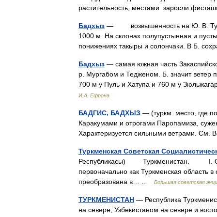
растительность, местами заросли фист
Бадхыз
— возвышенность на Ю. В. Турк
1000 м. На склонах полупустынная и пуст
понижениях такыры и солончаки. В Б. со
Бадхыз
— самая южная часть Закаспийской
р. Мургабом и Тедженом. Б. значит ветер
700 м у Пуль и Хатупа и 760 м у Зюльжа
И.А. Ефрона
БАДГИС, БАДХЫЗ
— (туркм. место, где п
Каракумами и отрогами Паропамиза, сужен
Характеризуется сильными ветрами. См.
Туркменская Советская Социалистичес
Республикасы) Туркменистан. I. О
первоначально как Туркменская область в 
преобразована в… …
Большая советская энц
ТУРКМЕНИСТАН
— Республика Туркменист
на севере, Узбекистаном на севере и вос